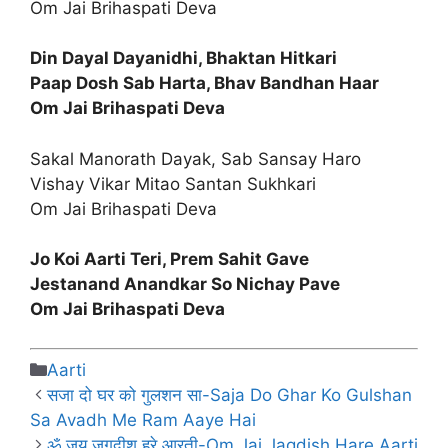
Om Jai Brihaspati Deva
Din Dayal Dayanidhi, Bhaktan Hitkari
Paap Dosh Sab Harta, Bhav Bandhan Haar
Om Jai Brihaspati Deva
Sakal Manorath Dayak, Sab Sansay Haro
Vishay Vikar Mitao Santan Sukhkari
Om Jai Brihaspati Deva
Jo Koi Aarti Teri, Prem Sahit Gave
Jestanand Anandkar So Nichay Pave
Om Jai Brihaspati Deva
Categories
Aarti
सजा दो घर को गुलशन सा-Saja Do Ghar Ko Gulshan
Sa Avadh Me Ram Aaye Hai
ॐ जय जगदीश हरे आरती-Om Jai Jagdish Hare Aarti